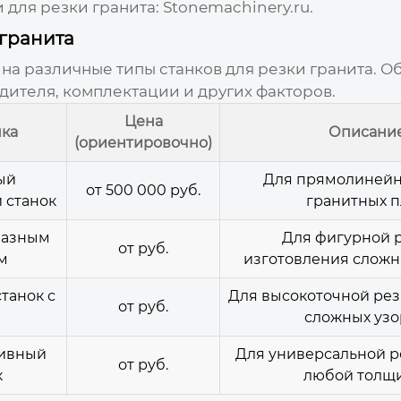
для резки гранита:
Stonemachinery.ru
.
 гранита
а различные типы станков для резки гранита. Об
дителя, комплектации и других факторов.
Цена
нка
Описани
(ориентировочно)
ый
Для прямолинейн
от 500 000 руб.
 станок
гранитных п
мазным
Для фигурной р
от руб.
м
изготовления сложн
танок с
Для высокоточной рез
от руб.
сложных узо
зивный
Для универсальной р
от руб.
к
любой толщ