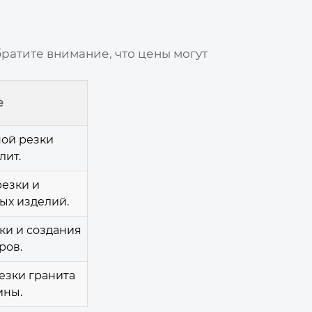
ратите внимание, что цены могут
е
ой резки
лит.
езки и
ых изделий.
ки и создания
ров.
езки гранита
ины.