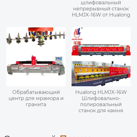
шлифовальный
непрерывный станок
HLMJX-16W от Hualong
Обрабатывающий
Hualong HLMJX-16W
центр для мрамора и
Шлифовально-
гранита
полировальный
станок для камня