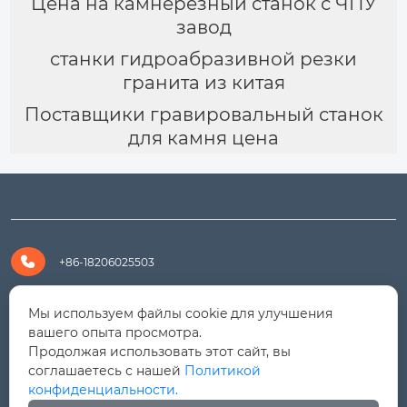
Цена на камнерезный станок с ЧПУ
завод
станки гидроабразивной резки
гранита из китая
Поставщики гравировальный станок
для камня цена

+86-18206025503

+8618206025503
Мы используем файлы cookie для улучшения
вашего опыта просмотра.
Продолжая использовать этот сайт, вы

yanali@hualongm.com
соглашаетесь с нашей
Политикой
конфиденциальности.
351144, Китай, пров.Фуцзянь, г. Путянь, район Личэн,
