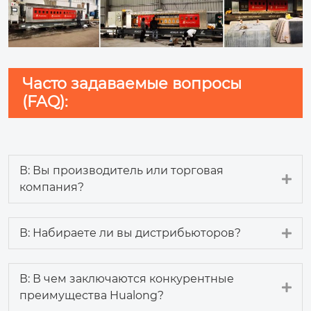
Часто задаваемые вопросы
(FAQ):
В: Вы производитель или торговая
Ex
компания?
Ex
В: Набираете ли вы дистрибьюторов?
В: В чем заключаются конкурентные
Ex
преимущества Hualong?