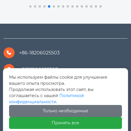
ет новые...
Высокая производи
тельность

Энергоэффективно
сть

Универсальность дл
я любых горных зад
ач

+86-18206025503

+8618206025503

Мы используем файлы cookie для улучшения
вашего опыта просмотра.
yanali@hualongm.com

Продолжая использовать этот сайт, вы
соглашаетесь с нашей
Политикой
351144, Китай, пров.Фуцзянь, г. Путянь,
конфиденциальности.

район Личэн, промышленная зона Хуанши
Только необходимые
Принять все



