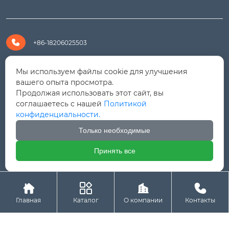

+86-18206025503

+8618206025503
Мы используем файлы cookie для улучшения
вашего опыта просмотра.
Продолжая использовать этот сайт, вы

yanali@hualongm.com
соглашаетесь с нашей
Политикой
конфиденциальности.
351144, Китай, пров.Фуцзянь, г. Путянь, район Личэн,

промышленная зона Хуанши
Только необходимые
Принять все




Авторское право © ООО "Fujian Province HuaLong




Machinery "
Главная
Каталог
О компании
Контакты