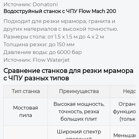
Источник:
Donatoni
Водоструйный станок с ЧПУ Flow Mach 200
Подходит для резки мрамора, гранита и
других материалов с высокой точностью.
Размеры стола: от 1.5 x 1.5 м до 4 x 2 м
Толщина резки: до 150 мм
Давление воды: до 6000 бар
Источник:
Flow Waterjet
Сравнение станков для резки мрамора
с ЧПУ разных типов
Тип станка
Преимущества
Недос
Высокая мощность,
Ограни
Мостовая
точность, резка
функцион
пила
больших плит
(только
Широкий спектр
Меньшая 