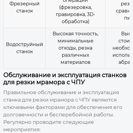
операций
Фрезерный
резк
(фрезеровка,
станок
сравн
гравировка, 3D-
пи
обработка)
Высокая точность,
Выс
минимальные
стоим
Водоструйный
отходы, резка
необхо
станок
различных
исполь
материалов
абра
Обслуживание и эксплуатация станков
для резки мрамора с ЧПУ
Правильное обслуживание и эксплуатация
станка для резки мрамора с ЧПУ
являются
ключевыми факторами для обеспечения его
долговечности и бесперебойной работы.
Регулярно проводите следующие
мероприятия: