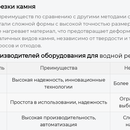
езки камня
преимуществ по сравнению с другими методами о
етали сложной формы с высокой точностью размер
е нагревает материал, что предотвращает дефор
зличных видов камня, независимо от твердости и
росов и отходов.
оизводителей оборудования для
водной р
ль
Преимущества
Не
Высокая надежность, инновационные
Более 
l
технологии
Огр
Простота в использовании, надежность
выб
Высокая производительность,
Сл
автоматизация
н