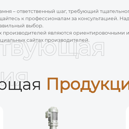
камня
– ответственный шаг, требующий тщательног
ащайтесь к профессионалам за консультацией. Наде
равильный выбор.
х производителей являются ориентировочными и 
ствующая
циальных сайтах производителей.
ия
ующая
Продукц