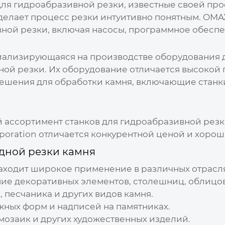
ля гидроабразивной резки, известные своей про
 делает процесс резки интуитивно понятным. OMA
ой резки, включая насосы, программное обеспе
циализирующаяся на производстве оборудования д
вной резки. Их оборудование отличается высокой
решения для обработки камня, включающие станк
й ассортимент станков для гидроабразивной резк
rporation отличается конкурентной ценой и хоро
дной резки камня
аходит широкое применение в различных отрасля
ние декоративных элементов, столешниц, облицо
 песчаника и других видов камня.
жных форм и надписей на памятниках.
 мозаик и других художественных изделий.