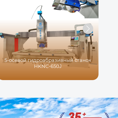
5-осевой гидроабразивный станок
HKNC-650J