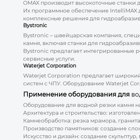
OMAX производит высокоточные станки д
Их программное обеспечение IntelliMAX
комплексные решения для гидроабразивн
Bystronic
Bystronic – швейцарская компания, спе
камня, включая станки для гидроабрази
Bystronic предлагает интегрированные 
сервисные услуги.
Waterjet Corporation
Waterjet Corporation предлагает широки
систем с ЧПУ. Оборудование Waterjet Co
Применение оборудования для
во
Оборудование для
водной резки камня
н
Архитектура и строительство: изготовле
Камнеобработка: резка мрамора, гранита,
Производство памятников: создание сло
Искусство и дизайн: создание скульптур,