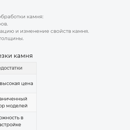
бработки камня:
ов.
мацию и изменение свойств камня.
 толщины.
езки камня
достатки
высокая цена
аниченный
ор моделей
ожность в
астройке