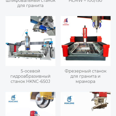
шлифовальный станок
HLMW – 100/150
для гранита
5-осевой
Фрезерный станок
гидроабразивный
для гранита и
станок HKNC-650J
мрамора