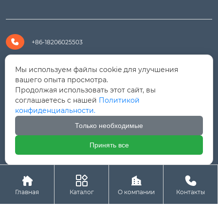

+86-18206025503

+8618206025503
Мы используем файлы cookie для улучшения
вашего опыта просмотра.
Продолжая использовать этот сайт, вы

yanali@hualongm.com
соглашаетесь с нашей
Политикой
конфиденциальности.
351144, Китай, пров.Фуцзянь, г. Путянь, район Личэн,

промышленная зона Хуанши
Только необходимые
Принять все




Авторское право © ООО "Fujian Province HuaLong




Machinery "
Главная
Каталог
О компании
Контакты