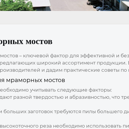
орных мостов
 мостов
– ключевой фактор для эффективной и бе
предлагающих широкий ассортимент продукции. В
роизводителей и дадим практические советы по
ля мраморных мостов
еобходимо учитывать следующие факторы:
ают разной твердостью и абразивностью, что тр
 больших заготовок требуются пилы большего д
высокоточного реза необходимо использовать п