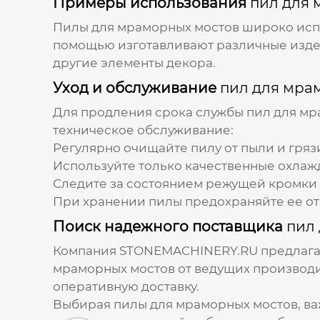
Примеры использования
пил для 
Пилы для мраморных мостов
широко испо
помощью изготавливают различные издел
другие элементы декора.
Уход и обслуживание
пил для мра
Для продления срока службы
пил для мр
техническое обслуживание:
Регулярно очищайте пилу от пыли и гряз
Используйте только качественные охла
Следите за состоянием режущей кромки 
При хранении пилы предохраняйте ее от 
Поиск надежного поставщика
пил
Компания
STONEMACHINERY.RU
предлага
мраморных мостов
от ведущих производи
оперативную доставку.
Выбирая
пилы для мраморных мостов
, в