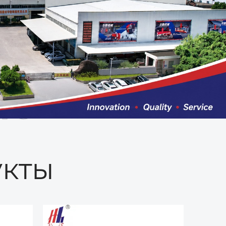
ые
кты