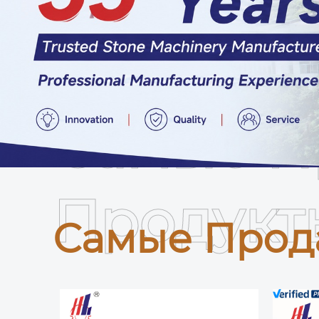
Самые П
Продукт
Самые Прод