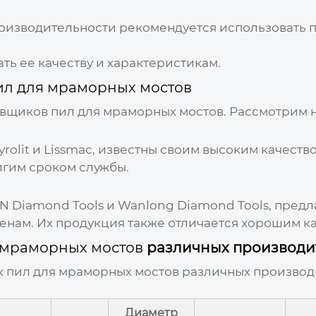
изводительности рекомендуется использовать п
ть ее качеству и характеристикам.
ил для мраморных мостов
авщиков
пил для мраморных мостов
. Рассмотрим 
rolit и Lissmac, известны своим высоким качест
лгим сроком службы.
TN Diamond Tools и Wanlong Diamond Tools, пре
енам. Их продукция также отличается хорошим к
 мраморных мостов
различных производи
к
пил для мраморных мостов
различных производи
Диаметр