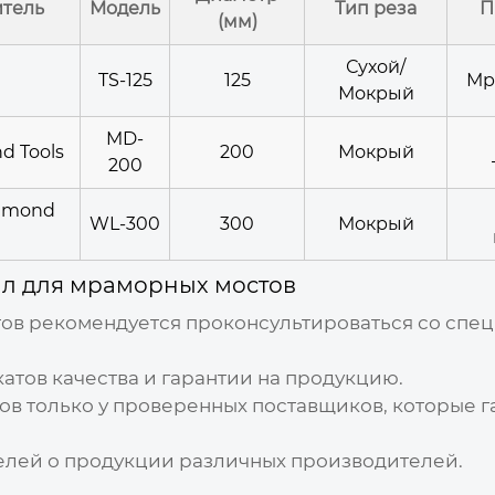
тель
Модель
Тип реза
П
(мм)
Сухой/
TS-125
125
Мр
Мокрый
MD-
d Tools
200
Мокрый
200
amond
WL-300
300
Мокрый
л для мраморных мостов
тов
рекомендуется проконсультироваться со спец
атов качества и гарантии на продукцию.
ов
только у проверенных поставщиков, которые г
телей о продукции различных производителей.