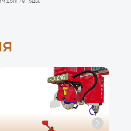
м долгие годы.
ия