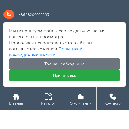

+86-18206025503

+8618206025503
Мы используем файлы cookie для улучшения
вашего опыта просмотра.
Продолжая использовать этот сайт, вы

yanali@hualongm.com
соглашаетесь с нашей
Политикой
конфиденциальности.
351144, Китай, пров.Фуцзянь, г. Путянь, район Личэн,

промышленная зона Хуанши
Только необходимые
Принять все




Авторское право © ООО "Fujian Province HuaLong




Machinery "
Главная
Каталог
О компании
Контакты