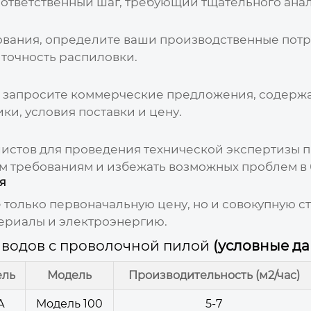
 ответственный шаг, требующий тщательного ана
ования, определите ваши производственные потр
 точность распиловки.
и запросите коммерческие предложения, содер
ки, условия поставки и
цену
.
истов для проведения технической экспертизы п
им требованиям и избежать возможных проблем в
я
е только первоначальную
цену
, но и совокупную 
териалы и электроэнергию.
аводов с проволочной пилой
(условные д
ель
Модель
Производительность (м2/час)
А
Модель 100
5-7