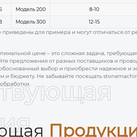
Б
Модель 200
8-10
В
Модель 300
12-15
 приведены для примера и могут отличаться от р
птимальной
цене
– это сложная задача, требующа
йте предложения от разных поставщиков и прово
ь обоснованный выбор и приобрести надежное и 
м и бюджету. Не забывайте посещать stonemachin
ствующая
обработки.
ия
ующая
Продукц