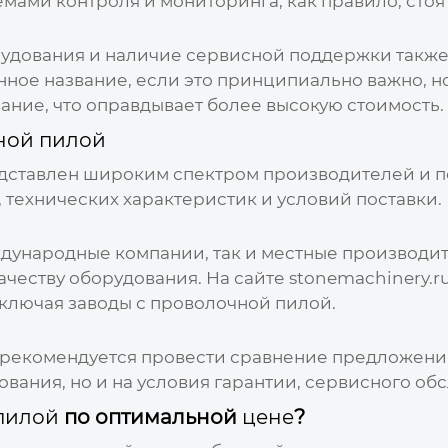
ами контроля и мониторинга, как правило, стоя
рудования и наличие сервисной поддержки также
нное название, если это принципиально важно, н
ание, что оправдывает более высокую стоимость.
ной пилой
дставлен широким спектром производителей и п
, технических характеристик и условий поставки.
дународные компании, так и местные производит
ачеству оборудования. На сайте stonemachinery
включая
заводы с проволочной пилой
.
рекомендуется провести сравнение предложений
вания, но и на условия гарантии, сервисного об
пилой
по оптимальной
цене
?